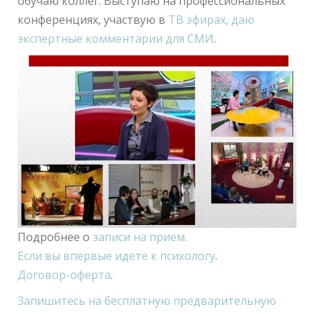
обучаю коллег. Выступаю на профессиональных
конференциях, участвую в
ТВ эфирах, даю
экспертные комментарии для СМИ
.
Подробнее о
записи на прием.
Если вы впервые идете к психологу
.
Договор-оферта
.
Запишитесь на бесплатную предварительную